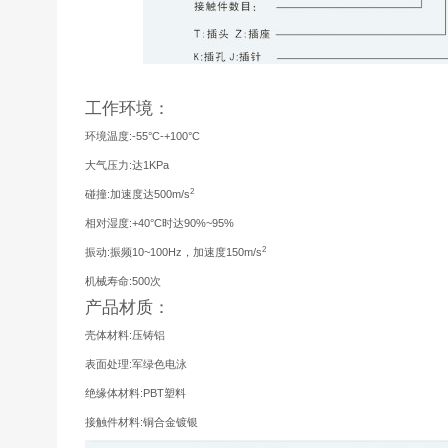
工作环境：
环境温度:-55°C-+100°C
大气压力:达1KPa
2
碰撞:加速度达500m/s
相对湿度:+40°C时达90%~95%
2
振动:振频10~100Hz，加速度150m/s
机械寿命:500次
产品材质：
壳体材料:压铸铝
表面处理:军绿色电泳
绝缘体材料:PBT塑料
接触件材料:铜合金镀银