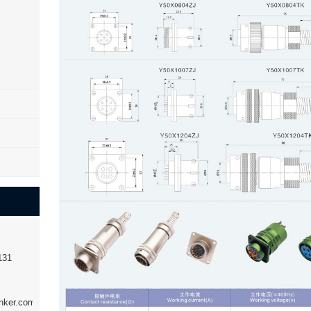
131
nker.com