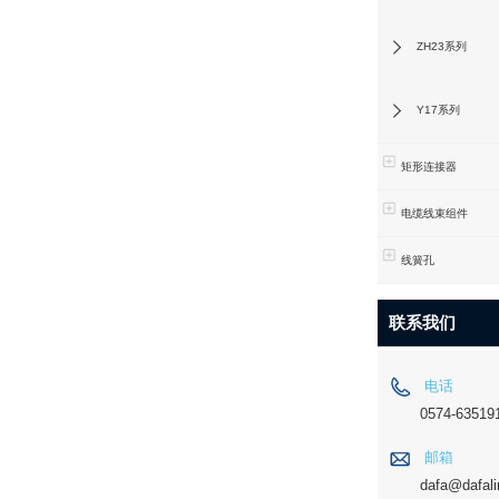
ZH23系列
Y17系列
矩形连接器
电缆线束组件
线簧孔
联系我们
电话
0574-63519
邮箱
dafa@dafali